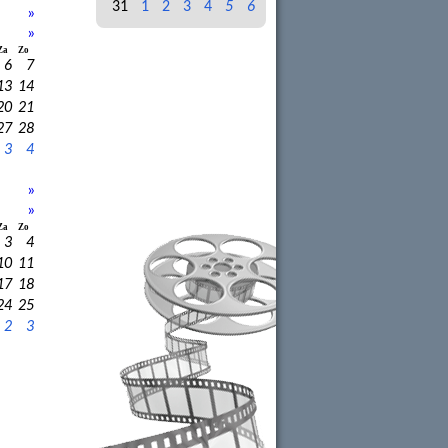
31
1
2
3
4
5
6
»
»
Za
Zo
6
7
13
14
20
21
27
28
3
4
»
»
Za
Zo
3
4
10
11
17
18
24
25
2
3