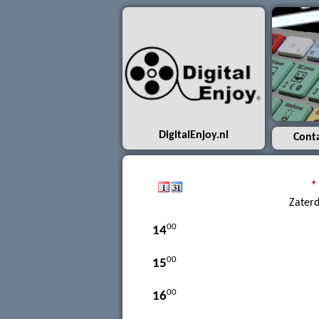
7
00
8
00
9
00
10
00
11
DigitalEnjoy.nl
Cont
00
12
*
00
13
Zaterd
00
14
00
15
00
16